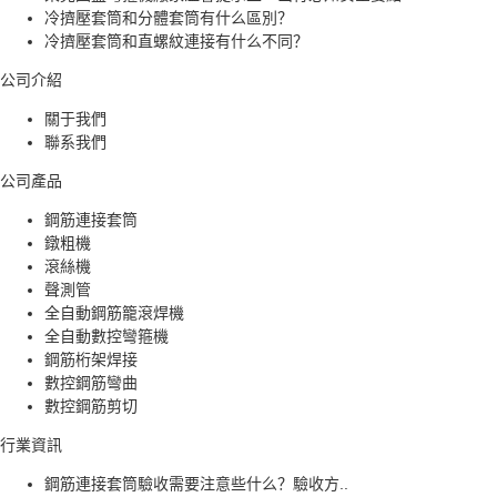
冷擠壓套筒和分體套筒有什么區別？
冷擠壓套筒和直螺紋連接有什么不同？
公司介紹
關于我們
聯系我們
公司產品
鋼筋連接套筒
鐓粗機
滾絲機
聲測管
全自動鋼筋籠滾焊機
全自動數控彎箍機
鋼筋桁架焊接
數控鋼筋彎曲
數控鋼筋剪切
行業資訊
鋼筋連接套筒驗收需要注意些什么？驗收方..